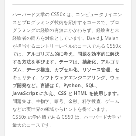
ハーバード大学の CS50x は、コンピュータサイエン
スとプログラミング技術を紹介するコースで、プロ
グラミングの経験の有無にかかわらず、経験者と未
経験者の両方を対象としています。David J. Malan
が担当するエントリーレベルのコースである CS50x
では、
アルゴリズム的に考え、問題を効率的に解決
する方法を学びます。テーマは、抽象化、アルゴリ
ズム、データ構造、カプセル化、リソース管理、セ
キュリティ、ソフトウェアエンジニアリング、ウェ
ブ開発など。言語は C、Python、SQL、
JavaScript に加え、CSS と HTML を使用します。
問題集は、生物学、暗号、金融、科学捜査、ゲーム
などの実世界の領域からヒントを得ています。
CS50x の学内版である CS50 は、ハーバード大学で
最大のコースです。