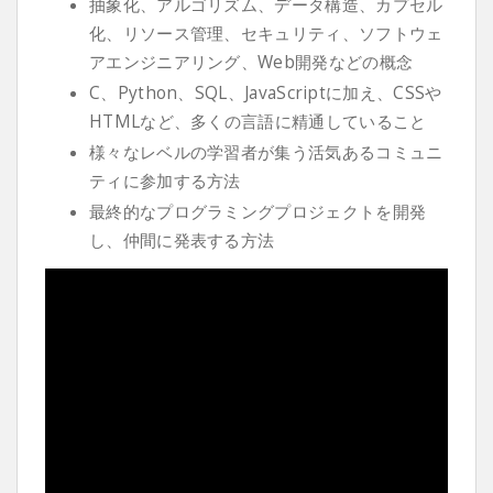
抽象化、アルゴリズム、データ構造、カプセル
化、リソース管理、セキュリティ、ソフトウェ
アエンジニアリング、Web開発などの概念
C、Python、SQL、JavaScriptに加え、CSSや
HTMLなど、多くの言語に精通していること
様々なレベルの学習者が集う活気あるコミュニ
ティに参加する方法
最終的なプログラミングプロジェクトを開発
し、仲間に発表する方法