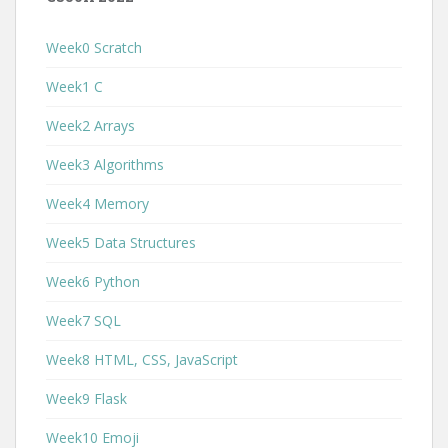
Week0 Scratch
Week1 C
Week2 Arrays
Week3 Algorithms
Week4 Memory
Week5 Data Structures
Week6 Python
Week7 SQL
Week8 HTML, CSS, JavaScript
Week9 Flask
Week10 Emoji