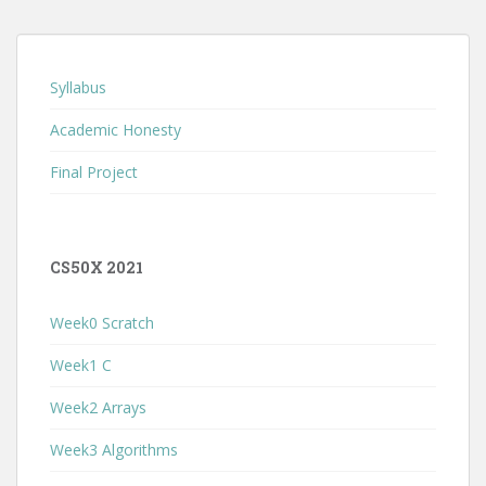
Syllabus
Academic Honesty
Final Project
CS50X 2021
Week0 Scratch
Week1 C
Week2 Arrays
Week3 Algorithms