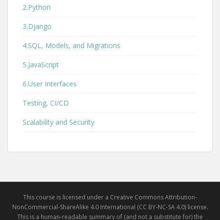
2.Python
3.Django
4.SQL, Models, and Migrations
5.JavaScript
6.User Interfaces
Testing, CI/CD
Scalability and Security
This course is licensed under a Creative Commons Attribution-
NonCommercial-ShareAlike 4.0 International (CC BY-NC-SA 4.0) license.
This is a human-readable summary of (and not a substitute for) the