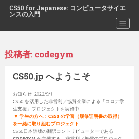
S
CS50 for Japanese: コンピュータサイエ
k
ンスの入門
i
TOGGLE
p
t
o
m
投稿者:
codegym
a
i
n
CS50.jp へようこそ
c
o
n
お知らせ: 2022/9/1
t
CS50 を活用した非営利／協賛企業による「コロナ学
e
生支援」プロジェクトを実施中
n
▼ 学生の方へ：CS50 の学習（履修証明書の取得）
t
を一緒に取り組むプロジェクト
CS50日本語版の翻訳コントリビューターである
CODEGYM
が主催する、非営利／無償のプロジェク