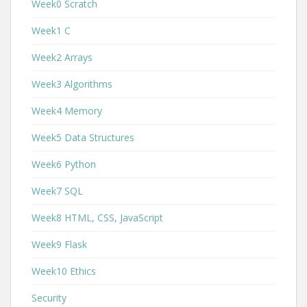
Week0 Scratch
Week1 C
Week2 Arrays
Week3 Algorithms
Week4 Memory
Week5 Data Structures
Week6 Python
Week7 SQL
Week8 HTML, CSS, JavaScript
Week9 Flask
Week10 Ethics
Security