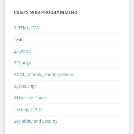
CS50’S WEB PROGRAMMING
0.HTML, CSS
1.Git
2.Python
3.Django
4.SQL, Models, and Migrations
5.JavaScript
6.User Interfaces
Testing, CI/CD
Scalability and Security