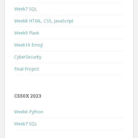
Week7 SQL
Week8 HTML, CSS, JavaScript
Week9 Flask
Week10 Emoji
CyberSecurity
Final Project
CS50X 2023
Week6 Python
Week7 SQL