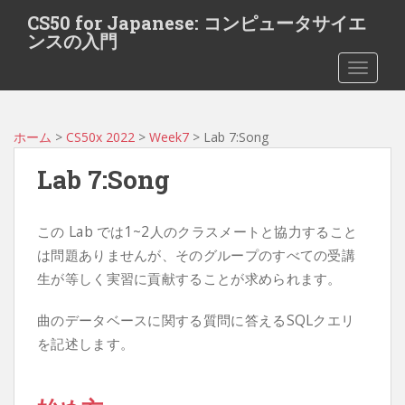
S
CS50 for Japanese: コンピュータサイエ
k
ンスの入門
i
TOGGLE
p
t
o
m
ホーム
>
CS50x 2022
>
Week7
> Lab 7:Song
a
Lab 7:Song
i
n
c
この Lab では1~2人のクラスメートと協力すること
o
は問題ありませんが、そのグループのすべての受講
n
生が等しく実習に貢献することが求められます。
t
e
曲のデータベースに関する質問に答えるSQLクエリ
n
t
を記述します。