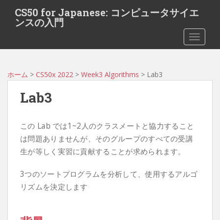
S
CS50 for Japanese: コンピュータサイエ
k
ンスの入門
i
TOGGLE
p
t
o
m
ホーム
>
CS50x 2022
>
Week3 Algorithms
> Lab3
a
Lab3
i
n
c
この Lab では1~2人のクラスメートと協力すること
o
は問題ありませんが、そのグループのすべての受講
n
生が等しく実習に貢献することが求められます。
t
e
3つのソートプログラムを分析して、使用するアルゴ
n
t
リズムを決定します