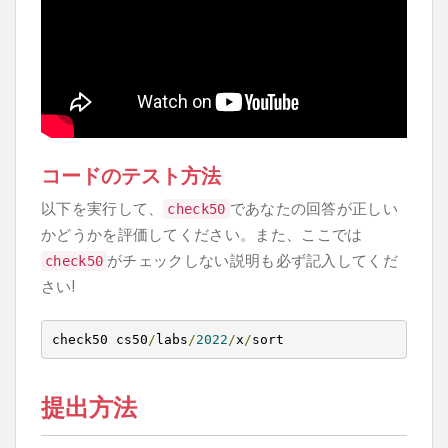
コードのテスト方法
以下を実行して、
であなたの回答が正しい
check50
かどうかを評価してください。また、ここでは
がチェックしない説明も必ず記入してくだ
check50
さい!
check50 cs50
/
labs
/
2022
/
x
/
sort
提出方法