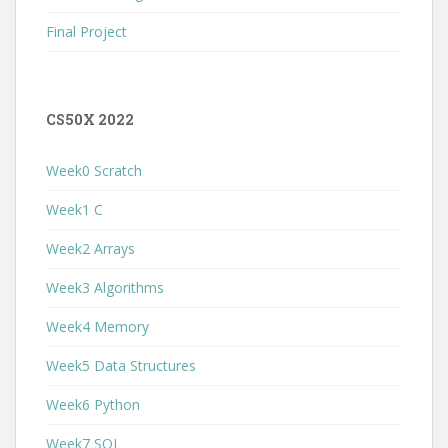
Final Project
CS50X 2022
Week0 Scratch
Week1 C
Week2 Arrays
Week3 Algorithms
Week4 Memory
Week5 Data Structures
Week6 Python
Week7 SQL