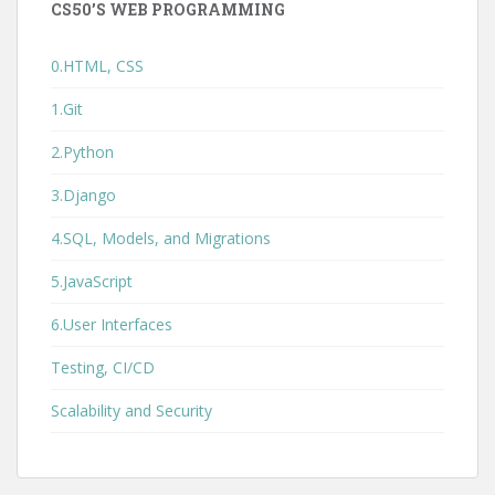
CS50’S WEB PROGRAMMING
0.HTML, CSS
1.Git
2.Python
3.Django
4.SQL, Models, and Migrations
5.JavaScript
6.User Interfaces
Testing, CI/CD
Scalability and Security