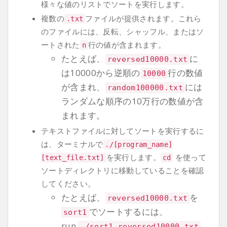
様々な値のリストでソートを実行します。
複数の
ファイルが提供されます。これら
.
txt
のファイルには、反転、シャッフル、またはソ
ートされた
行の値が含まれます。
n
たとえば、
に
reversed10000
.
txt
は10000から逆順の
行の数値
10000
が含まれ、
には
random100000
.
txt
ランダムな順序の10万行の数値が含
まれます。
テキストファイルに対してソートを実行するに
は、ターミナルで
./[
program_name
]
を実行します。
を使って
[
text_file
.
txt
]
cd
ソートディレクトリに移動していることを確認
してください。
たとえば、
を
reversed10000
.
txt
でソートするには、
sort1
run
./
sort1 reversed10000
.
txt