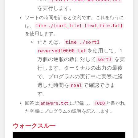
を実行します。
ソートの時間を計ると便利です。これを行うに
は、
time
./[
sort_file
]
[
text_file
.
txt
]
を使用します。
たとえば、
time
./
sort1
を使用して、1
reversed10000
.
txt
万個の逆順の数に対して
を実
sort1
行します。ターミナルの出力の最後
で、プログラムの実行中に実際に経
過した時間を
で確認できま
real
す。
回答は
に記録し、
と書かれ
answers
.
txt
TODO
た空欄にプログラムの説明を記入します。
ウォークスルー