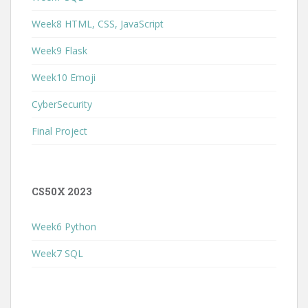
Week8 HTML, CSS, JavaScript
Week9 Flask
Week10 Emoji
CyberSecurity
Final Project
CS50X 2023
Week6 Python
Week7 SQL