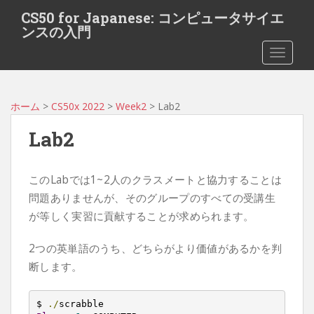
S
CS50 for Japanese: コンピュータサイエ
k
ンスの入門
i
TOGGLE
p
t
o
m
ホーム
>
CS50x 2022
>
Week2
> Lab2
a
Lab2
i
n
c
このLabでは1~2人のクラスメートと協力することは
o
問題ありませんが、そのグループのすべての受講生
n
が等しく実習に貢献することが求められます。
t
e
2つの英単語のうち、どちらがより価値があるかを判
n
t
断します。
$ 
./