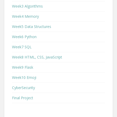
Week3 Algorithms
Week4 Memory
Week5 Data Structures
Week6 Python
Week7 SQL
Week8 HTML, CSS, JavaScript
Week9 Flask
Week10 Emoji
CyberSecurity
Final Project