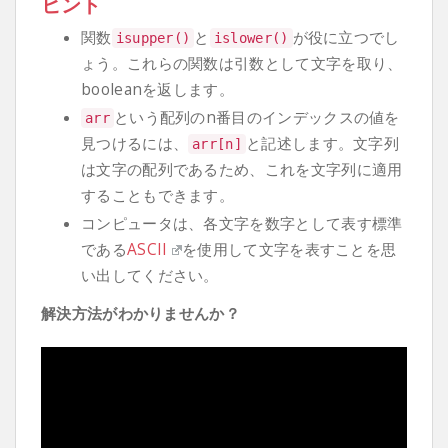
ヒント
関数
と
が役に立つでし
isupper
()
islower
()
ょう。これらの関数は引数として文字を取り、
booleanを返します。
という配列のn番目のインデックスの値を
arr
見つけるには、
と記述します。文字列
arr
[
n
]
は文字の配列であるため、これを文字列に適用
することもできます。
コンピュータは、各文字を数字として表す標準
である
ASCII
を使用して文字を表すことを思
い出してください。
解決方法がわかりませんか？