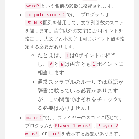
という名前の変数に格納されます。
word2
では、プログラムは
compute_score
()
配列を使用して、文字列引数のスコア
POINTS
を返します。英字以外の文字には0ポイントを
指定し、大文字と小文字は同じポイント値を指
定する必要があります。
たとえば、
は0ポイントに相当
!
し、
と
は両方とも
ポイントに
A
a
1
相当します。
通常スクラブルのルールでは単語が
辞書に載っている必要があります
が、この問題ではそれをチェックす
る必要はありません！
では、プレイヤーのスコアに応じて、
main
()
プログラムが
,
Player
1
wins
!
Player
2
, or
を表示する必要があります。
wins
!
Tie
!