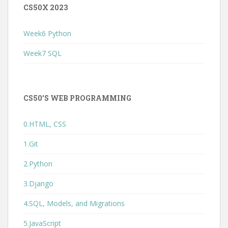
CS50X 2023
Week6 Python
Week7 SQL
CS50’S WEB PROGRAMMING
0.HTML, CSS
1.Git
2.Python
3.Django
4.SQL, Models, and Migrations
5.JavaScript