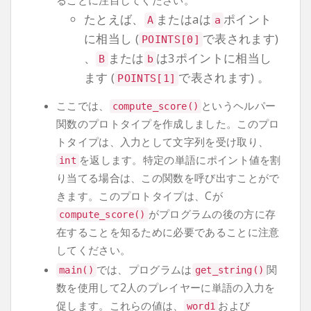
ることに注目してください。
たとえば、
またはaは
ポイント
A
a
に相当し (
で表されます)
POINTS
[
0
]
、
または
は3ポイントに相当し
B
b
ます (
で表されます) 。
POINTS
[
1
]
ここでは、
というヘルパー
compute_score
()
関数のプロトタイプを作成しました。このプロ
トタイプは、入力として文字列を受け取り、
を返します。特定の単語にポイント値を割
int
り当てる場合は、この関数を呼び出すことがで
きます。このプロトタイプは、Cが
がプログラムの後の方に存
compute_score
()
在することを知るために必要であることに注意
してください。
では、プログラムは
関
main
()
get_string
()
数を使用して2人のプレイヤーに単語の入力を
促します。これらの値は、
および
word1