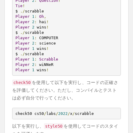
Player
2
:
Question
!
Tie
!
$ 
./
Player
1
:
Oh
,
Player
2
:
 hai
!
Player
2
 wins
!
$ 
./
Player
1
:
Player
2
:
Player
1
 wins
!
$ 
./
Player
1
:
Scrabble
Player
2
:
Player
1
 wins
!
を使用して以下を実行し、コードの正確さ
check50
を評価してください。ただし、コンパイルとテスト
は必ず自分で行ってください。
check50 cs50
/
labs
/
2022
/
x
/
scrabble
以下を実行し、
を使用してコードのスタイ
style50