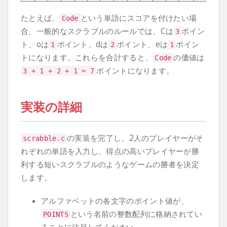
たとえば、
という単語にスコアを付けたい場
Code
合、一般的なスクラブルのルールでは、Cは
ポイン
3
ト、oは
ポイント、dは
ポイント、eは
ポイン
1
2
1
トになります。これらを合計すると、
の価値は
Code
ポイントになります。
3
+
1
+
2
+
1
=
7
実装の詳細
の実装を完了し、2人のプレイヤーがそ
scrabble
.
c
れぞれの単語を入力し、得点の高いプレイヤーが勝
利する短いスクラブルのようなゲームの勝者を決定
します。
アルファベットの各文字のポイント値が、
という名前の整数配列に格納されてい
POINTS