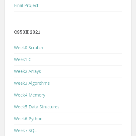
Final Project
CS50X 2021
Week0 Scratch
Week1 C
Week2 Arrays
Week3 Algorithms
Week4 Memory
Week5 Data Structures
Week6 Python
Week7 SQL