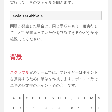
実行して、そのファイルを開きます。
code scrabble
.
c
問題が発生した場合は、同じ手順をもう一度実行し
て、どこが間違っていたかを判断できるかどうかを
確認してください。
背景
スクラブル
のゲームでは、プレイヤーはポイント
を獲得するために単語を作成します。ポイント数は
単語の各文字のポイント値の合計です。
A
B
C
D
E
F
G
H
I
J
K
L
M
N
O
1
3
3
2
1
4
2
4
1
8
5
1
3
1
1