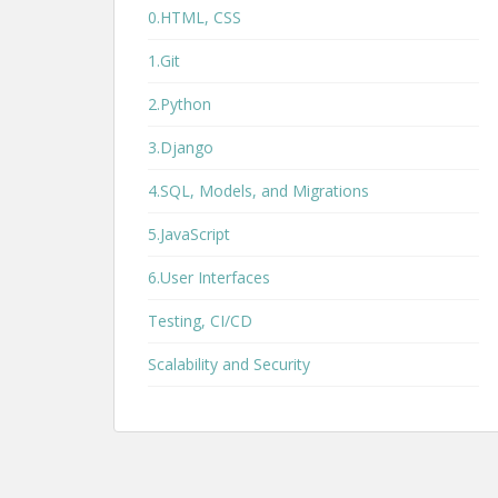
0.HTML, CSS
1.Git
2.Python
3.Django
4.SQL, Models, and Migrations
5.JavaScript
6.User Interfaces
Testing, CI/CD
Scalability and Security