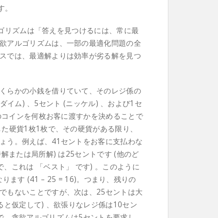
です。
アルゴリズムは「答えを見つけるには、常に最
欲アルゴリズムは、一部の最適化問題の全
スでは、最適解よりは効率が劣る解を見つ
くらかの小銭を借りていて、そのレジ係の
ダイム) 、5セント (ニッケル) 、および1セ
どのコインを何枚お客に渡すかを決めることで
した硬貨1枚1枚で、その硬貨がある限り、
ょう。例えば、41セントをお客に支払わな
解または局所解) は25セントです (他のど
、これは 「ベスト」 です) 。このように
 (41 – 25 = 16)。つまり、残りの
でもないことですが、次は、25セントは大
と仮定して) 、欲張りなレジ係は10セン
で、貪欲アルゴリズムは5セントを要求し、