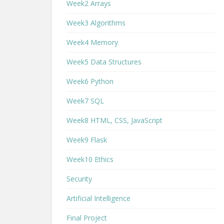
Week2 Arrays
Week3 Algorithms
Week4 Memory
Week5 Data Structures
Week6 Python
Week7 SQL
Week8 HTML, CSS, JavaScript
Week9 Flask
Week10 Ethics
Security
Artificial Intelligence
Final Project