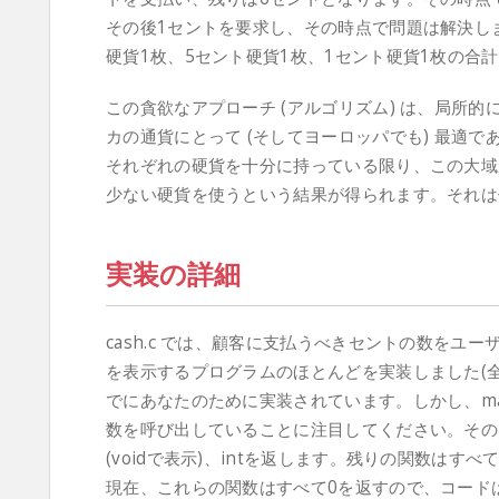
その後1セントを要求し、その時点で問題は解決しま
硬貨1枚、5セント硬貨1枚、1セント硬貨1枚の合
この貪欲なアプローチ (アルゴリズム) は、局所
カの通貨にとって (そしてヨーロッパでも) 最適
それぞれの硬貨を十分に持っている限り、この大域
少ない硬貨を使うという結果が得られます。それは
実装の詳細
cash.c では、顧客に支払うべきセントの数をユ
を表示するプログラムのほとんどを実装しました(全部
でにあなたのために実装されています。しかし、ma
数を呼び出していることに注目してください。そのうち
(voidで表示)、intを返します。残りの関数はすべ
現在、これらの関数はすべて0を返すので、コード