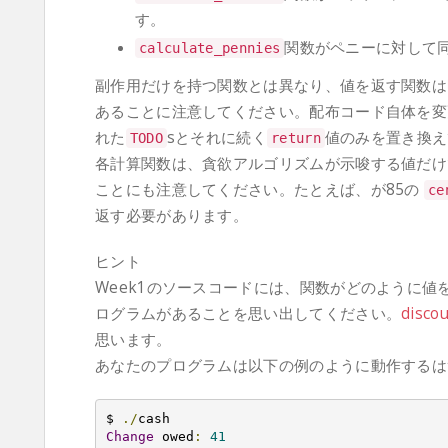
す。
関数がペニーに対して
calculate_pennies
副作用だけを持つ関数とは異なり、値を返す関数は
あることに注意してください。配布コード自体を変
れた
sとそれに続く
値のみを置き換え
TODO
return
各計算関数は、貪欲アルゴリズムが示唆する値だけ
ことにも注意してください。たとえば、が85の
ce
返す必要があります。
ヒント
Week1のソースコードには、関数がどのように
ログラムがあることを思い出してください。
discou
思います。
あなたのプログラムは以下の例のように動作するは
$ 
./
Change
 owed
:
41