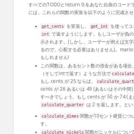
すべてのTODOとreturn 0;をあなた自身のコ
には、これらの関数の実装を以下のように完成させ
を実装し、
を使ってユ
get_cents
get_int
で返すようにします。もしユーザが負の
int
示されます。(しかし、ユーザーが例えば文
るので、心配する必要はありません)。mario
もしれません!
この関数は、あるセント数の借金がある場合
（そしてintで返す）ような方法で
calculat
もし cents が 25 ならば、
calculate_quar
cents が 26 あるいは 49 (あるいはその中間
すべきでしょう。もし cents が 50 か 74 
は 2 を返します。と
calculate_quarter
関数が10セント硬貨につ
calculate_dimes
す。
関数がニッケルについ
calculate_nickels