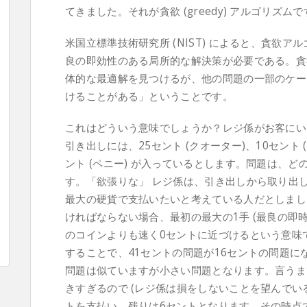
てきました。それが貪欲 (greedy) アルゴリズム
米国立標準技術研究所 (NIST) によると、貪欲
良の即効性のある局所的な解決策が必要である。貪
体的な最適解を見つけるが、他の問題の一部のケー
けることがある」ということです。
これはどういう意味でしょうか？レジ係がお客にい
引き出しには、25セント (クオーター)、10セント (
ント (ペニー) が入っているとします。問題は、
す。「欲張りな」 レジ係は、引き出しから取り出
最大の硬貨で支払いたいと考えている人だとしまし
ければならない場合、最初の最大の1手 (最良の即時
のコインよりも速く0セントに近づけるという意味で
することで、41セントの問題が16セントの問題になります
問題は似ていますが小さい問題となります。言うま
きすぎるので (レジ係は損をしないことを望んでいる
トを支払い、残りは6セントとなります。その時点