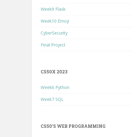
Week9 Flask
Week10 Emoji
CyberSecurity
Final Project
CS50X 2023
Week6 Python
Week7 SQL
CS50’S WEB PROGRAMMING