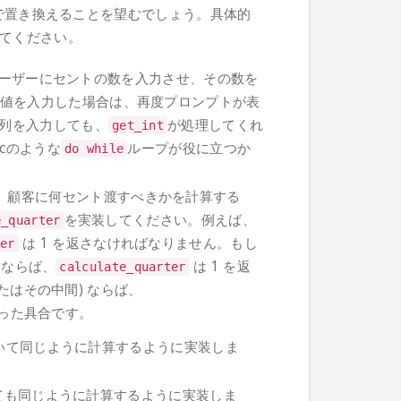
ードで置き換えることを望むでしょう。具体的
てください。
ーザーにセントの数を入力させ、その数を
値を入力した場合は、再度プロンプトが表
字列を入力しても、
が処理してくれ
get_int
.cのような
ループが役に立つか
do
while
、顧客に何セント渡すべきかを計算する
を実装してください。例えば、
e_quarter
は 1 を返さなければなりません。もし
ter
) ならば、
は 1 を返
calculate_quarter
(またはその中間) ならば、
いった具合です。
いて同じように計算するように実装しま
ても同じように計算するように実装しま