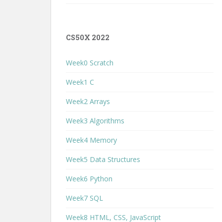
CS50X 2022
Week0 Scratch
Week1 C
Week2 Arrays
Week3 Algorithms
Week4 Memory
Week5 Data Structures
Week6 Python
Week7 SQL
Week8 HTML, CSS, JavaScript