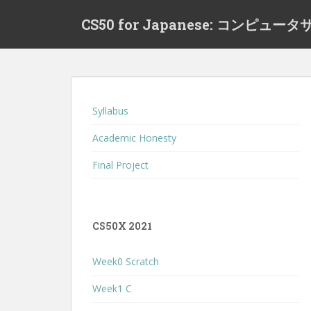
S
CS50 for Japanese: コンピ
k
i
p
t
o
m
Syllabus
a
i
Academic Honesty
n
Final Project
c
o
n
t
CS50X 2021
e
n
Week0 Scratch
t
Week1 C