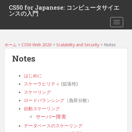
S
CS50 for Japanese: コンピュータサイエ
k
ンスの入門
i
TOGGLE
p
t
o
m
ホーム
>
CS50 Web 2020
>
Scalability and Security
> Notes
a
Notes
i
n
c
はじめに
o
スケーラビリティ
(拡張性)
n
t
スケーリング
e
ロードバランシング
（負荷分散）
n
自動スケーリング
t
サーバー障害
データベースのスケーリング