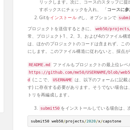
リックします。次に、コースのスタッフに提
すボックスにチェックを入れ、 「
コースに参
Gitを
インストール
し、オプションで
sub
プロジェクトを送信するときに、
web50
/
projects
常、プロジェクト1、2、3、および4のファイル
は、ほかのプロジェクトのコードは含まれず、この
にします。このファイル構造に従わないと、採点が
ファイルもプロジェクトの最上位レベ
README
.
md
https
:
//github.com/me50/USERNAME/blob/web5
(ここで、
は、以下のフォームに記載さ
d
USERNAME
す) に存在する必要があります。そうでない場合
トリを再編成します。
をインストールしている場合は、
submit50
submit50 web50
/
projects
/
2020
/
x
/
capstone