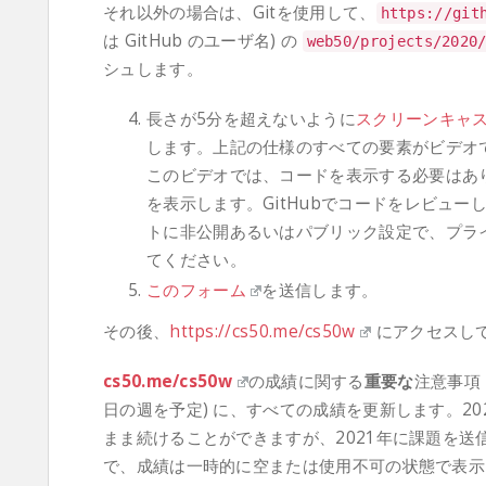
それ以外の場合は、Gitを使用して、
https
:
//git
は GitHub のユーザ名) の
web50
/
projects
/
2020
シュします。
長さが5分を超えないように
スクリーンキャ
します。上記の仕様のすべての要素がビデオ
このビデオでは、コードを表示する必要はあ
を表示します。GitHubでコードをレビュー
トに非公開あるいはパブリック設定で、プライ
てください。
このフォーム
を送信します。
その後、
https://cs50.me/cs50w
にアクセスし
cs50.me/cs50w
の成績に関する
重要な
注意事項：
日の週を予定) に、すべての成績を更新します。2
まま続けることができますが、2021年に課題を送信し
で、成績は一時的に空または使用不可の状態で表示