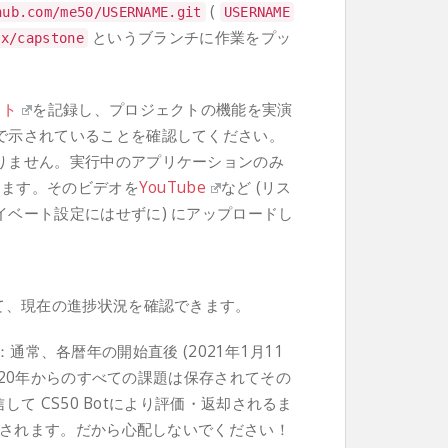
(
hub.com/me50/USERNAME.git
USERNAME
というブランチに作業をプッ
/
x
/
capstone
スト
を記録し、プロジェクトの機能を実演
で示されていることを確認してください。
りません。実行中のアプリケーションのみ
します。そのビデオを
YouTube
など (リス
ベート設定にはせずに) にアップロードし
て、現在の進捗状況を確認できます。
通常、各暦年の開始直後 (2021年1月11
020年からのすべての課題は保存されてその
て CS50 Botにより評価・返却されるま
されます。だから心配しないでください！