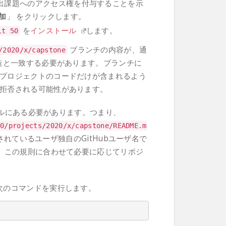
出課題へのアクセス権を付与することを示
加
」 をクリックします。
を
インストール
します。
mit
50
ブランチの内容が、通
/
2020
/
x
/
capstone
構造と一致する必要があります。ブランチに
プロジェクトのコードだけが含まれるよう
拒否される可能性があります。
ルにある必要があります。つまり、
0/projects/2020/x/capstone/README.m
れているユーザ独自のGitHubユーザ名で
は、この規則に合わせて必要に応じてリポジ
次のコマンドを実行します。