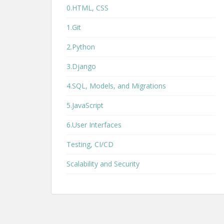
0.HTML, CSS
1.Git
2.Python
3.Django
4.SQL, Models, and Migrations
5.JavaScript
6.User Interfaces
Testing, CI/CD
Scalability and Security