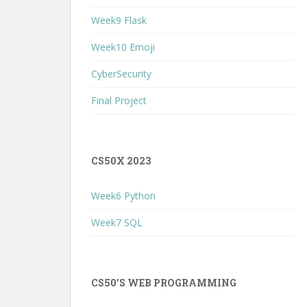
Week9 Flask
Week10 Emoji
CyberSecurity
Final Project
CS50X 2023
Week6 Python
Week7 SQL
CS50’S WEB PROGRAMMING