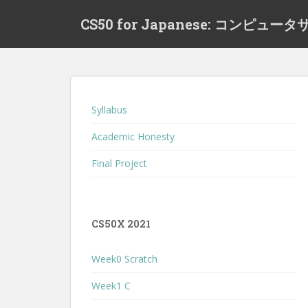
S
CS50 for Japanese: コンピ
k
i
p
t
o
m
Syllabus
a
i
Academic Honesty
n
Final Project
c
o
n
t
CS50X 2021
e
n
Week0 Scratch
t
Week1 C