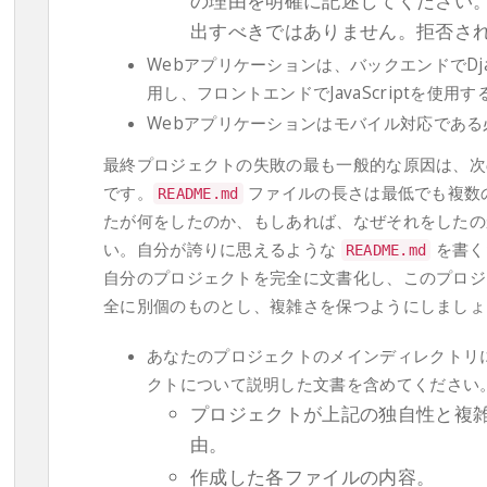
の理由を明確に記述してください
出すべきではありません。拒否さ
Webアプリケーションは、バックエンドでDja
用し、フロントエンドでJavaScriptを使用
Webアプリケーションはモバイル対応である
最終プロジェクトの失敗の最も一般的な原因は、次
です。
ファイルの長さは最低でも複数
README
.
md
たが何をしたのか、もしあれば、なぜそれをしたの
い。自分が誇りに思えるような
を書く
README
.
md
自分のプロジェクトを完全に文書化し、このプロジ
全に別個のものとし、複雑さを保つようにしましょ
あなたのプロジェクトのメインディレクトリ
クトについて説明した文書を含めてください
プロジェクトが上記の独自性と複
由。
作成した各ファイルの内容。