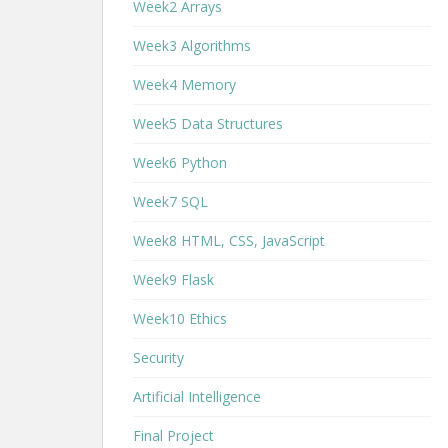
Week2 Arrays
Week3 Algorithms
Week4 Memory
Week5 Data Structures
Week6 Python
Week7 SQL
Week8 HTML, CSS, JavaScript
Week9 Flask
Week10 Ethics
Security
Artificial Intelligence
Final Project