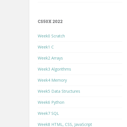
CS50X 2022
Week0 Scratch
Week1 C
Week2 Arrays
Week3 Algorithms
Week4 Memory
Week5 Data Structures
Week6 Python
Week7 SQL
Week8 HTML, CSS, JavaScript