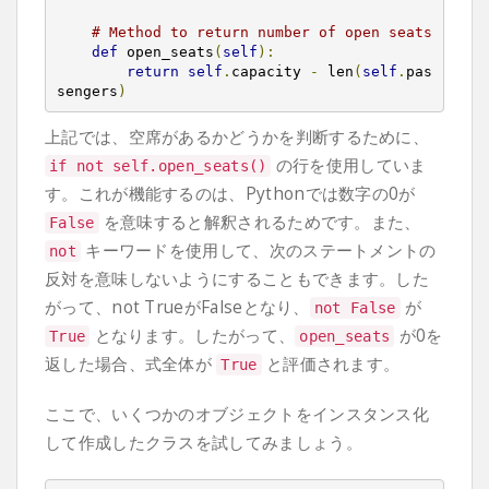
# Method to return number of open seats
def
 open_seats
(
self
):
return
self
.
capacity 
-
 len
(
self
.
pas
sengers
)
上記では、空席があるかどうかを判断するために、
の行を使用していま
if
not
self
.
open_seats
()
す。これが機能するのは、Pythonでは数字の0が
を意味すると解釈されるためです。また、
False
キーワードを使用して、次のステートメントの
not
反対を意味しないようにすることもできます。した
がって、not TrueがFalseとなり、
が
not
False
となります。したがって、
が0を
True
open_seats
返した場合、式全体が
と評価されます。
True
ここで、いくつかのオブジェクトをインスタンス化
して作成したクラスを試してみましょう。