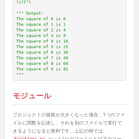
(i)}"
)
""" Output:

The square of 0 is 0

The square of 1 is 1

The square of 2 is 4

The square of 3 is 9

The square of 4 is 16

The square of 5 is 25

The square of 6 is 36

The square of 7 is 49

The square of 8 is 64

The square of 9 is 81

"""
モジュール
プロジェクトの規模が大きくなった場合、1つのファ
イルに関数を記述し、それを別のファイルで実行で
きるようになると便利です。上記の例では、
という1つのファイルを以下のコー