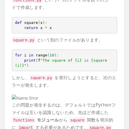
functions
.
py
ドで作成します。
def
 square
(
x
):
return
 x 
*
 x
という別のファイルがあります。
square
.
py
for
 i 
in
 range
(
10
):
print
(
f
"The square of {i} is {square
(i)}"
)
しかし、
を実行しようとすると、次のエ
square
.
py
ラーが発生します。
この問題が発生するのは、デフォルトではPythonフ
ァイルは互いを認識しないため、先ほど作成した
モジュール
から
関数を明示的
functions
square
に
する必要があるためです。
import
square
.
py