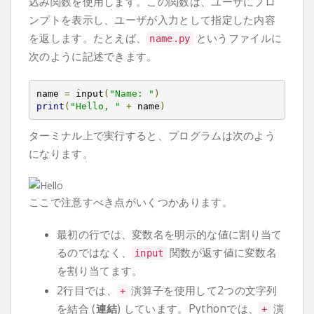
込み関数を使用します。この関数は、ユーザにプロ
ンプトを表示し、ユーザが入力として指定した内容
を返します。たとえば、
というファイルに
name
.
py
次のように記述できます。
name 
=
 input
(
"Name: "
)
print
(
"Hello, "
+
 name
)
ターミナル上で実行すると、プログラムは次のよう
になります。
ここで注意すべき点がいくつかあります。
最初の行では、変数名を明示的な値に割り当て
るのではなく、
関数が返す値に変数名
input
を割り当てます。
2行目では、
演算子を使用して2つの文字列
+
を結合 (
連結
) しています。Pythonでは、
演
+