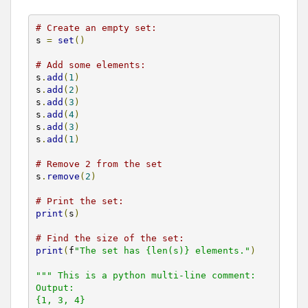
# Create an empty set:
s 
=
set
()
# Add some elements:
s
.
add
(
1
)
s
.
add
(
2
)
s
.
add
(
3
)
s
.
add
(
4
)
s
.
add
(
3
)
s
.
add
(
1
)
# Remove 2 from the set
s
.
remove
(
2
)
# Print the set:
print
(
s
)
# Find the size of the set:
print
(
f
"The set has {len(s)} elements."
)
""" This is a python multi-line comment:

Output:

{1, 3, 4}
