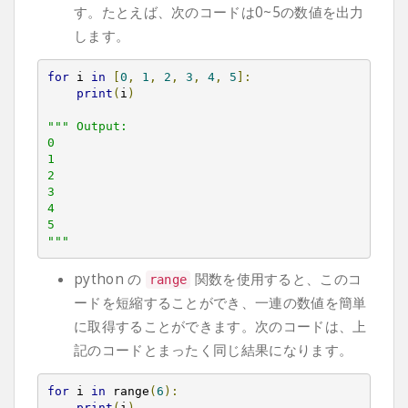
す。たとえば、次のコードは0~5の数値を出力
します。
for
 i 
in
[
0
,
1
,
2
,
3
,
4
,
5
]:
print
(
i
)
""" Output:

0

1

2

3

4

5

"""
python の
関数を使用すると、このコ
range
ードを短縮することができ、一連の数値を簡単
に取得することができます。次のコードは、上
記のコードとまったく同じ結果になります。
for
 i 
in
 range
(
6
):
print
(
i
)