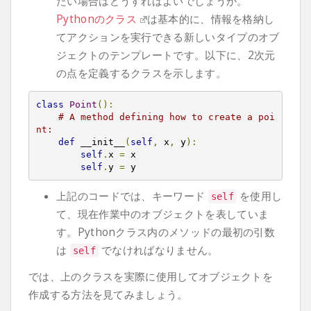
たい場合はどうすればよいでしょうか。
Pythonのクラス
は基本的に、情報を格納し
てアクションを実行できる新しいタイプのオブ
ジェクトのテンプレートです。以下に、2次元
の点を定義するクラスを示します。
class
Point
():
# A method defining how to create a poi
nt:
def
 __init__
(
self
,
 x
,
 y
):
self
.
x 
=
 x

self
.
y 
=
 y
上記のコードでは、キーワード
を使用し
self
て、現在作業中のオブジェクトを表していま
す。Pythonクラス内のメソッドの最初の引数
は
でなければなりません。
self
では、上のクラスを実際に使用してオブジェクトを
作成する方法を見てみましょう。