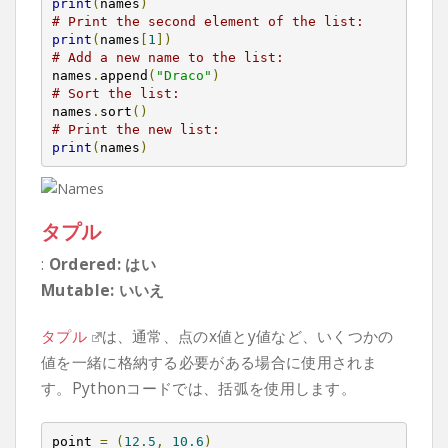
print
(
names
)
# Print the second element of the list:
print
(
names
[
1
])
# Add a new name to the list:
names
.
append
(
"Draco"
)
# Sort the list:
names
.
sort
()
# Print the new list:
print
(
names
)
タプル
:
Ordered: はい
Mutable: いいえ
タプル
は、通常、点のx値とy値など、いくつかの
値を一緒に格納する必要がある場合に使用されま
す。Pythonコードでは、括弧を使用します。
point 
=
(
12.5
,
10.6
)