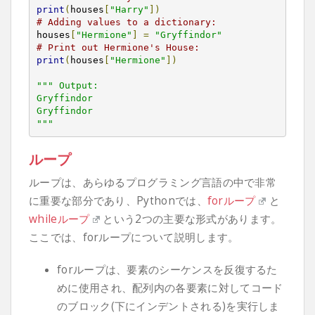
print
(
houses
[
"Harry"
])
# Adding values to a dictionary:
houses
[
"Hermione"
]
=
"Gryffindor"
# Print out Hermione's House:
print
(
houses
[
"Hermione"
])
""" Output:

Gryffindor

Gryffindor

"""
ループ
ループは、あらゆるプログラミング言語の中で非常
に重要な部分であり、Pythonでは、
forループ
と
whileループ
という2つの主要な形式があります。
ここでは、forループについて説明します。
forループは、要素のシーケンスを反復するた
めに使用され、配列内の各要素に対してコード
のブロック(下にインデントされる)を実行しま