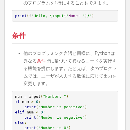
のプログラムを1行にすることもできます。
print
(
f
"Hello, {input("
Name
:
")}"
)
条件
他のプログラミング言語と同様に、Pythonは
異なる
条件
に基づいて異なるコードを実行す
る機能を提供します。たとえば、次のプログラ
ムでは、ユーザが入力する数値に応じて出力を
変更します。
num 
=
 input
(
"Number: "
)
if
 num 
>
0
:
print
(
"Number is positive"
)
elif
 num 
<
0
:
print
(
"Number is negative"
)
else
:
print
(
"Number is 0"
)