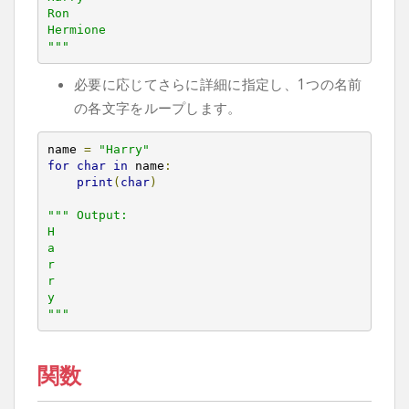
Ron

Hermione

"""
必要に応じてさらに詳細に指定し、1つの名前
の各文字をループします。
name 
=
"Harry"
for
char
in
 name
:
print
(
char
)
""" Output:

H

a

r

r

y

"""
関数