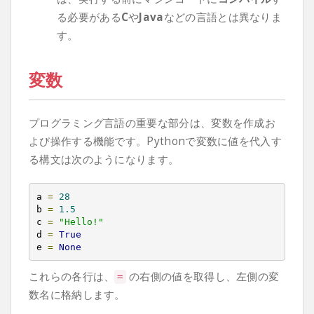
る必要がある
C
や
Java
などの言語とは異なりま
す。
変数
プログラミング言語の重要な部分は、変数を作成お
よび操作する機能です。Pythonで変数に値を代入す
る構文は次のようになります。
a 
=
28
b 
=
1.5
c 
=
"Hello!"
d 
=
True
e 
=
None
これらの各行は、
の右側の値を取得し、左側の変
=
数名に格納します。