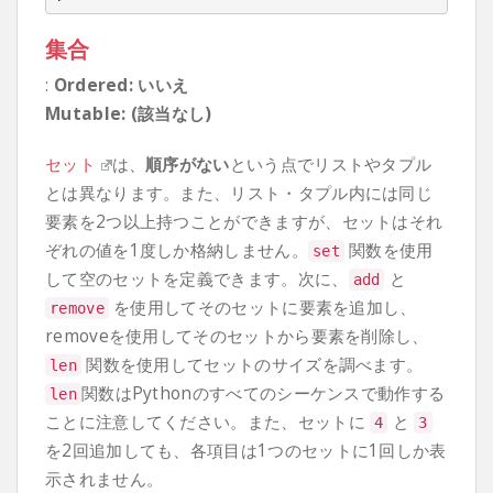
集合
:
Ordered: いいえ
Mutable: (該当なし)
セット
は、
順序がない
という点でリストやタプル
とは異なります。また、リスト・タプル内には同じ
要素を2つ以上持つことができますが、セットはそれ
ぞれの値を1度しか格納しません。
関数を使用
set
して空のセットを定義できます。次に、
と
add
を使用してそのセットに要素を追加し、
remove
removeを使用してそのセットから要素を削除し、
関数を使用してセットのサイズを調べます。
len
関数はPythonのすべてのシーケンスで動作する
len
ことに注意してください。また、セットに
と
4
3
を2回追加しても、各項目は1つのセットに1回しか表
示されません。