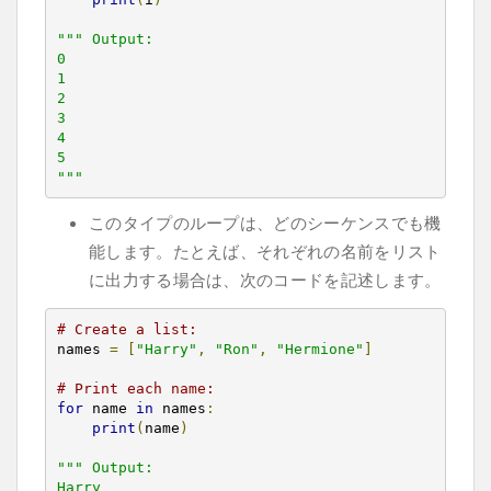
""" Output:

0

1

2

3

4

5

"""
このタイプのループは、どのシーケンスでも機
能します。たとえば、それぞれの名前をリスト
に出力する場合は、次のコードを記述します。
# Create a list:
names 
=
[
"Harry"
,
"Ron"
,
"Hermione"
]
# Print each name:
for
 name 
in
 names
:
print
(
name
)
""" Output:

Harry
