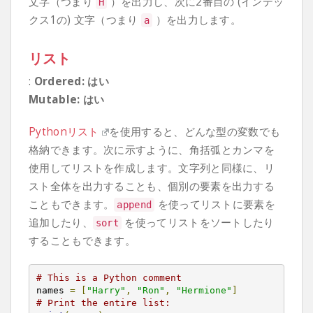
文字（つまり
）を出力し、次に2番目の (インデッ
H
クス1の) 文字（つまり
）を出力します。
a
リスト
:
Ordered: はい
Mutable: はい
Pythonリスト
を使用すると、どんな型の変数でも
格納できます。次に示すように、角括弧とカンマを
使用してリストを作成します。文字列と同様に、リ
スト全体を出力することも、個別の要素を出力する
こともできます。
を使ってリストに要素を
append
追加したり、
を使ってリストをソートしたり
sort
することもできます。
# This is a Python comment
names 
=
[
"Harry"
,
"Ron"
,
"Hermione"
]
# Print the entire list: