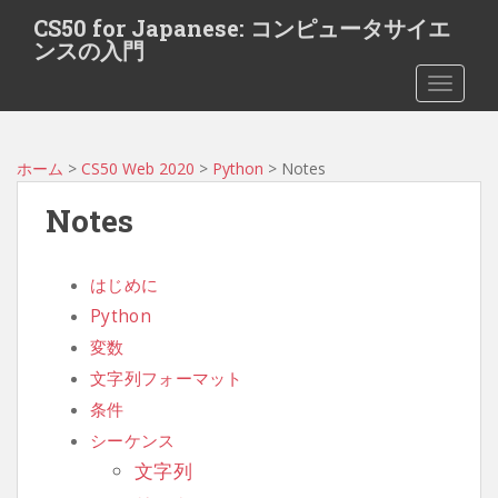
S
CS50 for Japanese: コンピュータサイエ
k
ンスの入門
i
TOGGLE
p
t
o
m
ホーム
>
CS50 Web 2020
>
Python
> Notes
a
Notes
i
n
c
はじめに
o
Python
n
t
変数
e
文字列フォーマット
n
条件
t
シーケンス
文字列