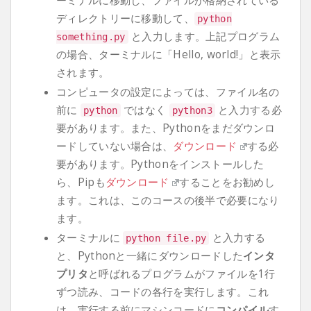
ーミナルに移動し、ファイルが格納されている
ディレクトリーに移動して、
python
と入力します。上記プログラム
something
.
py
の場合、ターミナルに「Hello, world!」と表示
されます。
コンピュータの設定によっては、ファイル名の
前に
ではなく
と入力する必
python
python3
要があります。また、Pythonをまだダウンロ
ードしていない場合は、
ダウンロード
する必
要があります。Pythonをインストールした
ら、Pipも
ダウンロード
することをお勧めし
ます。これは、このコースの後半で必要になり
ます。
ターミナルに
と入力する
python file
.
py
と、Pythonと一緒にダウンロードした
インタ
プリタ
と呼ばれるプログラムがファイルを1行
ずつ読み、コードの各行を実行します。これ
は、実行する前にマシンコードに
コンパイル
す