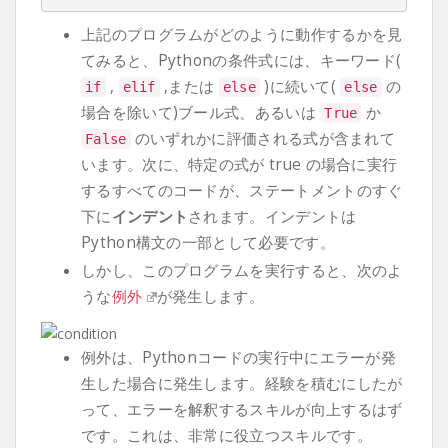
上記のプログラムがどのように動作するかを見
てみると、Pythonの条件式には、キーワード(
,
,または
)に続いて(
の
if
elif
else
else
場合を除いて)ブール式、あるいは
か
True
のいずれかに評価される式が含まれて
False
います。次に、特定の式が true の場合に実行
するすべてのコードが、ステートメントのすぐ
下に
インデント
されます。インデントは
Python構文の一部として必要です。
しかし、このプログラムを実行すると、次のよ
うな
例外
が発生します。
例外は、Pythonコードの実行中にエラーが発
生した場合に発生します。経験を積むにしたが
って、エラーを解釈するスキルが向上するはず
です。これは、非常に役立つスキルです。