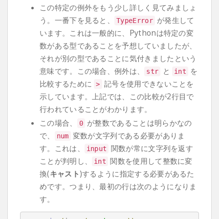
この特定の例外をもう少し詳しく見てみましょ
う。一番下を見ると、
が発生して
TypeError
います。これは一般的に、Pythonは特定の変
数がある型であることを予想していましたが、
それが別の型であることに気付きましたという
意味です。この場合、例外は、
と
を
str
int
比較するために
記号を使用できないことを
>
示しています。上記では、この比較が2行目で
行われていることがわかります。
この場合、
が整数であることは明らかなの
0
で、
変数が文字列である必要がありま
num
す。これは、
関数が常に文字列を返す
input
ことが判明し、
関数を使用して整数に変
int
換(
キャスト
)するように指定する必要があるた
めです。つまり、最初の行は次のようになりま
す。