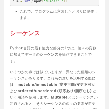
num 
=
int
(
input
(
"Number: "
))
これで、プログラムは意図したとおりに動作し
ます。
シーケンス
Python言語の最も強力な部分の1つは、個々の変数
に加えてデータの
シーケンス
を操作できることで
す。
いくつかの点では似ていますが、異なった種類のシ
ーケンスがあります。これらの違いを説明する際に
は、
mutable/immutable (変更可能/変更不可)
お
よび
ordered/unordered (順序あり/順序なし)
と
いう用語を使用します。
Mutable
とはシーケンスが
定義されると、そのシーケンスの個々の要素が変更