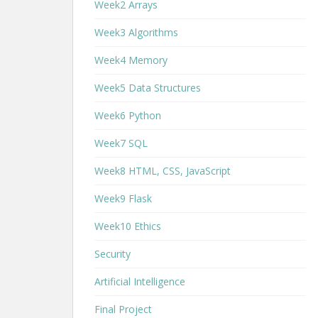
Week2 Arrays
Week3 Algorithms
Week4 Memory
Week5 Data Structures
Week6 Python
Week7 SQL
Week8 HTML, CSS, JavaScript
Week9 Flask
Week10 Ethics
Security
Artificial Intelligence
Final Project