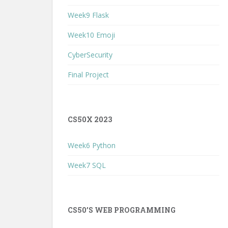
Week9 Flask
Week10 Emoji
CyberSecurity
Final Project
CS50X 2023
Week6 Python
Week7 SQL
CS50’S WEB PROGRAMMING