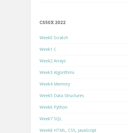
CS50X 2022
Week0 Scratch
Week1 C
Week2 Arrays
Week3 Algorithms
Week4 Memory
Week5 Data Structures
Week6 Python
Week7 SQL
Week8 HTML, CSS, JavaScript