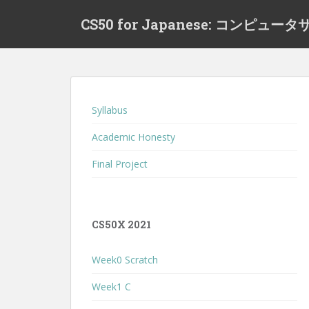
S
CS50 for Japanese: コンピ
k
i
p
t
o
m
Syllabus
a
i
Academic Honesty
n
Final Project
c
o
n
t
CS50X 2021
e
n
Week0 Scratch
t
Week1 C