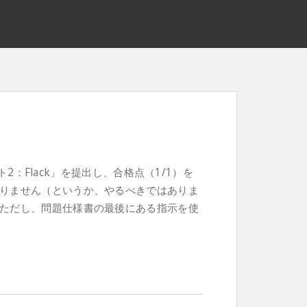
クト2：Flack」を提出し、合格点（1/1）を
りません（というか、やるべきではありま
ただし、問題仕様書の最後にある指示を使