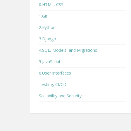
0.HTML, CSS
1.Git
2.Python
3.Django
4.SQL, Models, and Migrations
5.JavaScript
6.User Interfaces
Testing, CI/CD
Scalability and Security